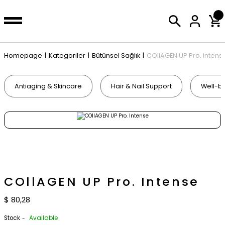
Back
Back
r
Homepage
Kategoriler
Bütünsel Sağlık
COllAGEN UP Pro. Intens
ı & Cilt Sağlığı
Antiaging & Skincare
Hair & Nail Support
Well-b
Desteği
k
ı
COllAGEN UP Pro. Intense
$ 80,28
Stock
Available
-