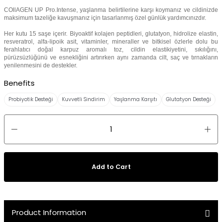
COllAGEN UP Pro.Intense, yaşlanma belirtilerine karşı koymanız ve cildinizde
maksimum tazeliğe kavuşmanız için tasarlanmış özel günlük yardımcınızdır.
Her kutu 15 saşe içerir. Biyoaktif kolajen peptidleri, glutatyon, hidrolize elastin,
resveratrol, alfa-lipoik asit, vitaminler, mineraller ve bitkisel özlerle dolu bu
ferahlatıcı doğal karpuz aromalı toz, cildin elastikiyetini, sıkılığını,
pürüzsüzlüğünü ve esnekliğini artırırken aynı zamanda cilt, saç ve tırnakların
yenilenmesini de destekler.
Benefits
Probiyotik Desteği
Kuvvetli Sindirim
Yaşlanma Karşıtı
Glutatyon Desteği
Add to Cart
Product Information