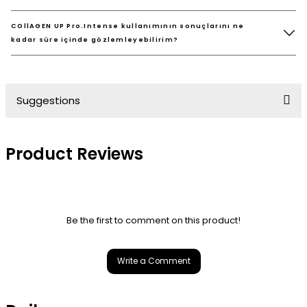
COllAGEN UP Pro.Intense kullanımının sonuçlarını ne
kadar süre içinde gözlemleyebilirim?
Suggestions
You can use the suggestion form to submit feedback on
Product Reviews
the product's price, image, description, or any other
insufficient areas.
Thank you for your feedback and suggestions.
Be the first to comment on this product!
Product image is poor quality, corrupted, or not
viewable.
Write a Comment
Missing information in the product description.