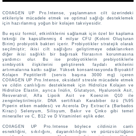
COllAGEN UP Pro.Intense, yaşlanmanın cilt üzerindeki
etkileriyle mücadele etmek ve optimal sağlığı desteklemek
için hazırlanmış yoğun bir kolajen takviyesidir.
Bu eşsiz formül, etkinliklerini sağlamak için özel bir kaplama
tekniği ile kapsüllenmiş 4 milyar CFU (Koloni Oluşturan
Birim) probiyotik bakteri içerir. Probiyotikler stratejik olarak
seçilmiştir; ikisi cilt sağlığını geliştirmeye odaklanırken
diğer ikisi sağlıklı bir bağırsak florasının korunmasına
yardımcı olur. Bu ise probiyotiklerin prebiyotiklerle
simbiyotik ilişkilerini geliştirerek faydalı etkilerini
artırmalarına katkı sağlar. Yüksek konsantrasyonda Biyoaktif
Kolajen Peptitleri® (servis başına 3000 mg) içeren
COllAGEN UP Pro.Intense, oksidatif stresle mücadele etmek
ve cildin canlılığını desteklemek için Hidrolize Kolajen ve
Hidrolize Elastin, ayrıca İnülin, Glutatyon, Hyaluronik Asit,
Resveratrol, Alfa Lipoik Asit ve Koenzim Q10 ile
zenginleştirilmiştir. DNA sertifikalı Karabiber özü (%95
Piperin etken maddesi) ve Acerola Dry Extract'a (Barbados
Kirazı) Selenyum, Silisyum, Bakır ve Çinko gibi temel
mineraller ve C, B12 ve D Vitaminleri eşlik eder.
COllAGEN UP Pro.Intense böylece cildinizin canlı
esnekliğini, sıkılığını, dayanıklılığını ve pürüzsüzlüğünü