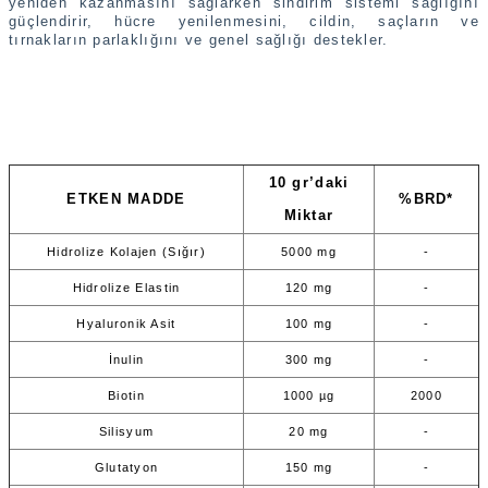
yeniden kazanmasını sağlarken sindirim sistemi sağlığını
güçlendirir, hücre yenilenmesini, cildin, saçların ve
tırnakların parlaklığını ve genel sağlığı destekler.
10 gr’daki
ETKEN MADDE
%BRD*
Miktar
Hidrolize Kolajen (Sığır)
5000 mg
-
Hidrolize Elastin
120 mg
-
Hyaluronik Asit
100 mg
-
İnulin
300 mg
-
Biotin
1000 µg
2000
Silisyum
20 mg
-
Glutatyon
150 mg
-