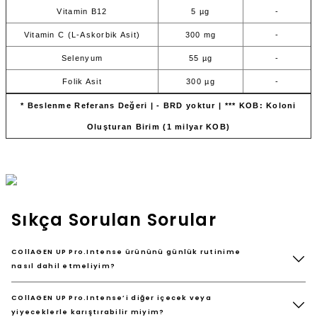
Vitamin B12
5 µg
-
Vitamin C (L-Askorbik Asit)
300 mg
-
Selenyum
55 µg
-
Folik Asit
300 µg
-
* Beslenme Referans Değeri | - BRD yoktur | *** KOB: Koloni
Oluşturan Birim (1 milyar KOB)
Sıkça Sorulan Sorular
COllAGEN UP Pro.Intense ürününü günlük rutinime
nasıl dahil etmeliyim?
COllAGEN UP Pro.Intense’i diğer içecek veya
yiyeceklerle karıştırabilir miyim?