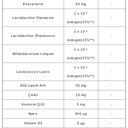
Resveratrol
50 mg
-
1 x 10 ⁹
Lactobacillus Plantarum
-
kob/gün(CFU**)
1 x 10 ⁹
Lactobacillus Rhamnosus
-
kob/gün(CFU**)
1 x 10 ⁹
Bifidobacterium Longum
-
kob/gün(CFU**)
1 x 10 ⁹
Lactococcus Lactis
-
kob/gün(CFU**)
Alfa Lipoik Asit
50 mg
-
Çinko
10 mg
-
Koenzim Q10
5 mg
-
Bakır
300 µg
-
Vitamin D3
5 µg
-