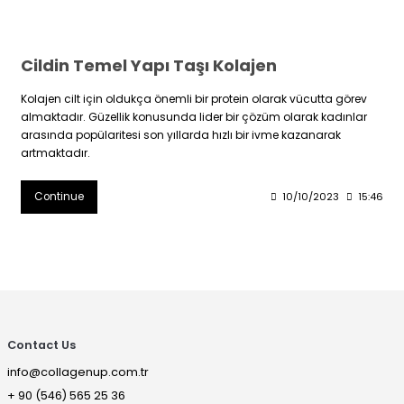
Cildin Temel Yapı Taşı Kolajen
Kolajen cilt için oldukça önemli bir protein olarak vücutta görev
almaktadır. Güzellik konusunda lider bir çözüm olarak kadınlar
arasında popülaritesi son yıllarda hızlı bir ivme kazanarak
artmaktadır.
Continue
10/10/2023
15:46
Contact Us
info@collagenup.com.tr
+ 90 (546) 565 25 36